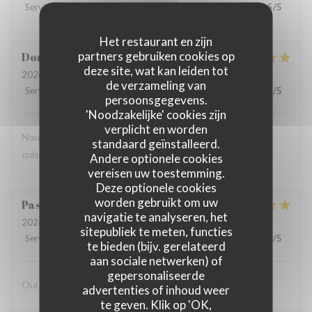
Service
:
5
/5
Atmosfeer
:
5
/5
Keuken
:
5
/5
Kwaliteit / Prijs
:
5
/5
Het restaurant en zijn
partners gebruiken cookies op
Dominique
H
deze site, wat kan leiden tot
2026-07-11
- 12:45 - Gasten 9
de verzameling van
Service
:
5
/5
Atmosfeer
:
5
/5
Keuken
:
5
/5
Kwaliteit / Prijs
:
5
/5
persoonsgegevens.
'Noodzakelijke' cookies zijn
verplicht en worden
Nous adorons ce restaurant, très bon accueil, très bonne
standaard geïnstalleerd.
cuisine, rapport qualité prix très bien
Andere optionele cookies
vereisen uw toestemming.
Deze optionele cookies
worden gebruikt om uw
Pascal
B
navigatie te analyseren, het
2026-07-13
- 20:00 - Gasten 2
sitepubliek te meten, functies
Service
:
5
/5
Atmosfeer
:
5
/5
Keuken
:
5
/5
Kwaliteit / Prijs
:
5
/5
te bieden (bijv. gerelateerd
aan sociale netwerken) of
gepersonaliseerde
Oui sans hesitation
advertenties of inhoud weer
te geven. Klik op 'OK,