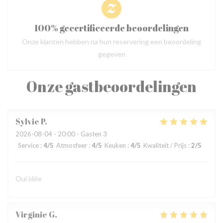
100% gecertificeerde beoordelingen
Onze klanten hebben na hun reservering een beoordeling
gegeven
Onze gastbeoordelingen
Sylvie
P
2026-08-04
- 20:00 - Gasten 3
Service
:
4
/5
Atmosfeer
:
4
/5
Keuken
:
4
/5
Kwaliteit / Prijs
:
2
/5
Oui idée
Virginie
G