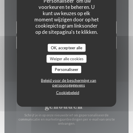
'Personaliseer' om uw
voorkeuren te beheren. U
kunt uw keuzes op elk
moment wijzigen door op het
cookiepictogram linksonder
RESERVEER EEN TAFEL
op de sitepagina's te klikken.
AFHAAL
OK, accepteer alle
Weiger alle cookies
Personaliseer
Beleid voor de bescherming van
persoonsgegevens
Cookiebeleid
Word op de hoogte
gehouden
*
Schrijf je in op onze nieuwsbrief om gepersonaliseerde
communicatie en marketingaanbiedingen per e-mail van ons te
ontvangen.