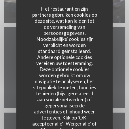
Het restaurant en zijn
partners gebruiken cookies op
deze site, wat kan leiden tot
de verzameling van
persoonsgegevens.
'Noodzakelijke' cookies zijn
Plattegrond en Contact
verplicht en worden
standaard geïnstalleerd.
Andere optionele cookies
vereisen uw toestemming.
Deze optionele cookies
((opent in een nie
78 rue René Lanoy 62300 Lens
worden gebruikt om uw
03 21 43 50 50
navigatie te analyseren, het
sitepubliek te meten, functies
te bieden (bijv. gerelateerd
Facebook ((opent in een nie
aan sociale netwerken) of
gepersonaliseerde
advertenties of inhoud weer
te geven. Klik op 'OK,
accepteer alle', 'Weiger alle' of
Neem contact met ons op