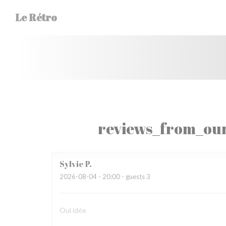
Painel de Gerenciamento de Cookies
Le Rétro
reviews_from_our
Sylvie
P
2026-08-04
- 20:00 - guests 3
Oui idée