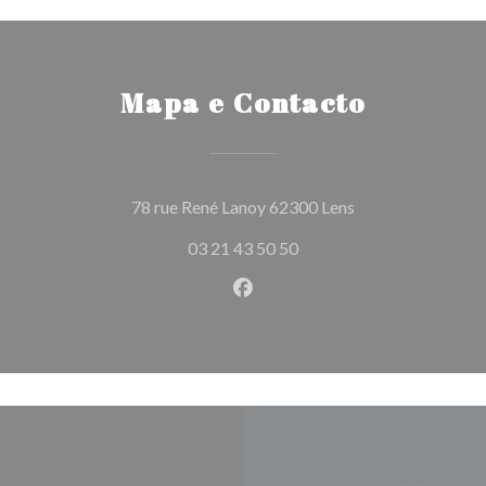
Mapa e Contacto
((abre numa nova 
78 rue René Lanoy 62300 Lens
03 21 43 50 50
Facebook ((abre numa nova j