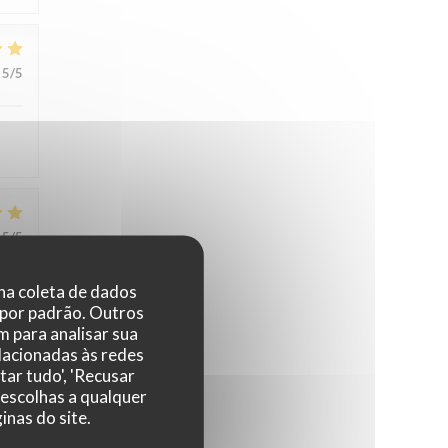
5
/5
5
/5
 na coleta de dados
 por padrão. Outros
 para analisar sua
elacionadas às redes
tar tudo', 'Recusar
 escolhas a qualquer
4
/5
nas do site.