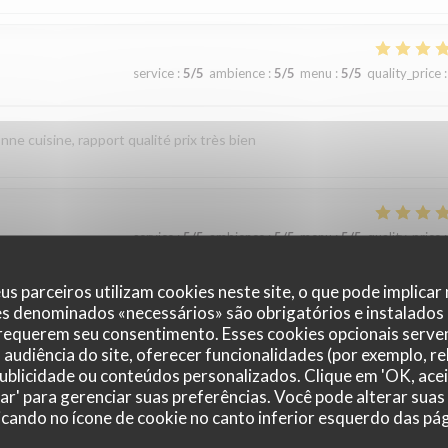
service
:
5
/5
ambience
:
5
/5
menu
:
5
/5
quality_price
:
ne cuisine, rapport qualité prix très bien
service
:
5
/5
ambience
:
5
/5
menu
:
5
/5
quality_price
:
us parceiros utilizam cookies neste site, o que pode implicar
es denominados «necessários» são obrigatórios e instalados
 requerem seu consentimento. Esses cookies opcionais servem
audiência do site, oferecer funcionalidades (por exemplo, r
 publicidade ou conteúdos personalizados. Clique em 'OK, acei
zar' para gerenciar suas preferências. Você pode alterar suas
service
:
5
/5
ambience
:
4
/5
menu
:
4
/5
quality_price
:
cando no ícone de cookie no canto inferior esquerdo das pági