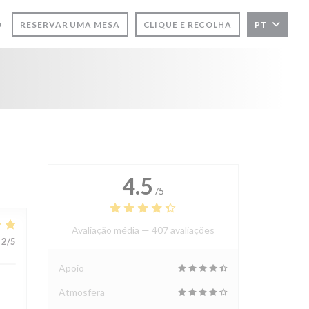
O
RESERVAR UMA MESA
CLIQUE E RECOLHA
PT
4.5
/5
Avaliação média —
407 avaliações
2
/5
Apoio
Atmosfera