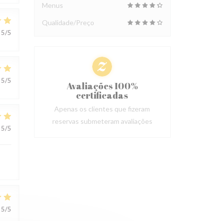
Menus
Qualidade/Preço
5
/5
5
/5
Avaliações 100%
certificadas
Apenas os clientes que fizeram
reservas submeteram avaliações
5
/5
5
/5