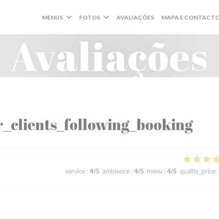
MENUS
FOTOS
AVALIAÇÕES
MAPA E CONTACT
Avaliações
_clients_following_booking
service
:
4
/5
ambience
:
4
/5
menu
:
4
/5
quality_price
: