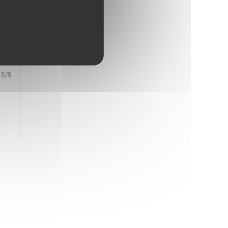
5
/5
5
/5
s