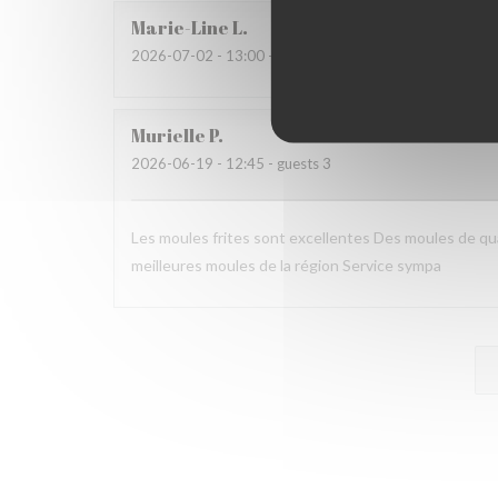
Marie-Line
L
2026-07-02
- 13:00 - guests 2
Murielle
P
2026-06-19
- 12:45 - guests 3
Les moules frites sont excellentes Des moules de qua
meilleures moules de la région Service sympa