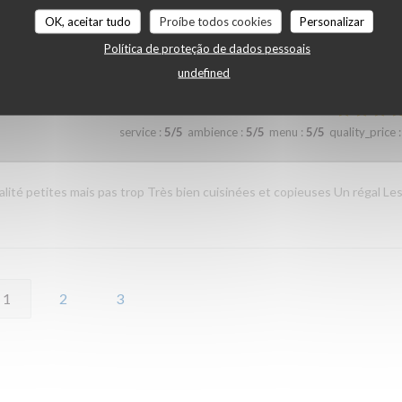
OK, aceitar tudo
Proíbe todos cookies
Personalizar
service
:
5
/5
ambience
:
3
/5
menu
:
4
/5
quality_price
:
Política de proteção de dados pessoais
undefined
service
:
5
/5
ambience
:
5
/5
menu
:
5
/5
quality_price
:
lité petites mais pas trop Très bien cuisinées et copieuses Un régal Le
1
2
3