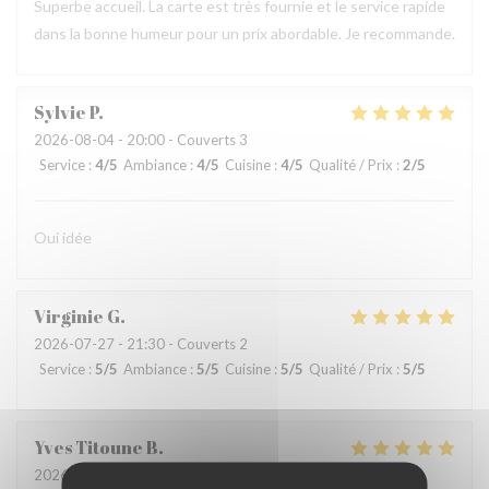
Superbe accueil. La carte est très fournie et le service rapide
dans la bonne humeur pour un prix abordable. Je recommande.
Sylvie
P
2026-08-04
- 20:00 - Couverts 3
Service
:
4
/5
Ambiance
:
4
/5
Cuisine
:
4
/5
Qualité / Prix
:
2
/5
Oui idée
Virginie
G
2026-07-27
- 21:30 - Couverts 2
Service
:
5
/5
Ambiance
:
5
/5
Cuisine
:
5
/5
Qualité / Prix
:
5
/5
Yves Titoune
B
2026-07-25
- 13:00 - Couverts 3