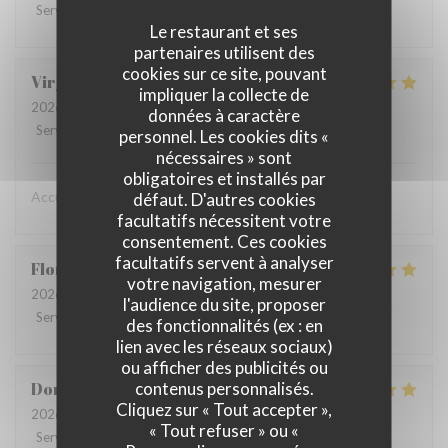
Service
:
5
/5
Ambiance
:
5
/5
Cuisine
:
5
/5
Qualité / Prix
:
5
/5
Le restaurant et ses
partenaires utilisent des
cookies sur ce site, pouvant
Virginie
G
impliquer la collecte de
2026-07-26
- 21:30 - Couverts 5
données à caractère
Service
:
5
/5
Ambiance
:
5
/5
Cuisine
:
5
/5
Qualité / Prix
:
5
/5
personnel. Les cookies dits «
nécessaires » sont
obligatoires et installés par
Accueil et repas top merci
défaut. D'autres cookies
facultatifs nécessitent votre
consentement. Ces cookies
facultatifs servent à analyser
Florence
T
votre navigation, mesurer
2026-07-19
- 19:00 - Couverts 2
l'audience du site, proposer
Service
:
5
/5
Ambiance
:
5
/5
Cuisine
:
5
/5
Qualité / Prix
:
5
/5
des fonctionnalités (ex : en
lien avec les réseaux sociaux)
ou afficher des publicités ou
contenus personnalisés.
Dominique
H
Cliquez sur « Tout accepter »,
2026-07-11
- 12:45 - Couverts 9
« Tout refuser » ou «
Service
:
5
/5
Ambiance
:
5
/5
Cuisine
:
5
/5
Qualité / Prix
:
5
/5