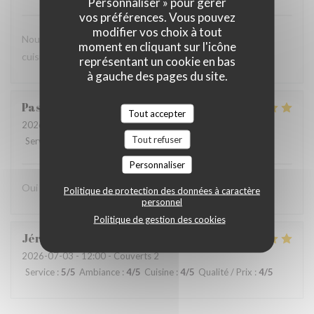
Personnaliser » pour gérer
vos préférences. Vous pouvez
modifier vos choix à tout
Nous adorons ce restaurant, très bon accueil, très bonne
moment en cliquant sur l'icône
cuisine, rapport qualité prix très bien
représentant un cookie en bas
à gauche des pages du site.
Pascal
B
Tout accepter
2026-07-13
- 20:00 - Couverts 2
Tout refuser
Service
:
5
/5
Ambiance
:
5
/5
Cuisine
:
5
/5
Qualité / Prix
:
5
/5
Personnaliser
Oui sans hesitation
Politique de protection des données à caractère
personnel
Politique de gestion des cookies
Jérôme
P
2026-07-03
- 12:00 - Couverts 2
Service
:
5
/5
Ambiance
:
4
/5
Cuisine
:
4
/5
Qualité / Prix
:
4
/5