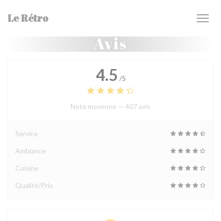
Personnalisation de vos choix en matière de cookies
Le Rétro
Avis
4.5
/5
Note moyenne —
407 avis
Service
Ambiance
Cuisine
Qualité/Prix