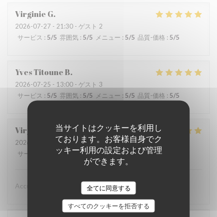
Virginie
G
2026-07-27
- 21:30 - ゲスト 2
サービス
:
5
/5
雰囲気
:
5
/5
メニュー
:
5
/5
品質-価格
:
5
/5
Yves Titoune
B
2026-07-25
- 13:00 - ゲスト 3
サービス
:
5
/5
雰囲気
:
5
/5
メニュー
:
5
/5
品質-価格
:
5
/5
当サイトはクッキーを利用し
Virginie
G
ております。お客様自身でク
2026-07-26
- 21:30 - ゲスト 5
ッキー利用の設定および管理
サービス
:
5
/5
雰囲気
:
5
/5
メニュー
:
5
/5
品質-価格
:
5
/5
ができます。
Accueil et repas top merci
全てに同意する
すべてのクッキーを拒否する