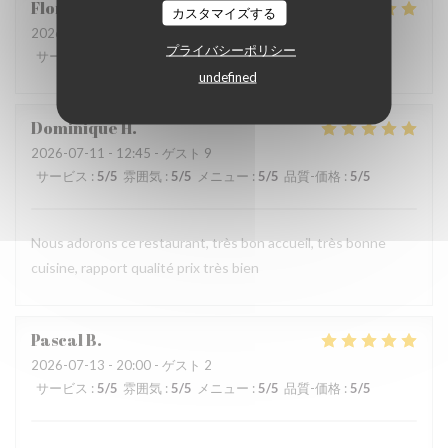
Florence
T
カスタマイズする
2026-07-19
- 19:00 - ゲスト 2
プライバシーポリシー
サービス
:
5
/5
雰囲気
:
5
/5
メニュー
:
5
/5
品質-価格
:
5
/5
undefined
Dominique
H
2026-07-11
- 12:45 - ゲスト 9
サービス
:
5
/5
雰囲気
:
5
/5
メニュー
:
5
/5
品質-価格
:
5
/5
Nous adorons ce restaurant, très bon accueil, très bonne
cuisine, rapport qualité prix très bien
Pascal
B
2026-07-13
- 20:00 - ゲスト 2
サービス
:
5
/5
雰囲気
:
5
/5
メニュー
:
5
/5
品質-価格
:
5
/5