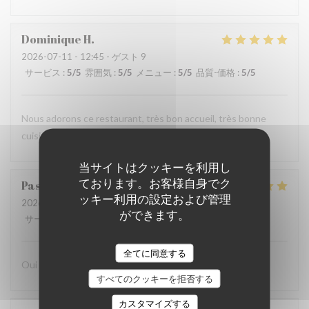
Dominique
H
2026-07-11
- 12:45 - ゲスト 9
サービス
:
5
/5
雰囲気
:
5
/5
メニュー
:
5
/5
品質-価格
:
5
/5
Nous adorons ce restaurant, très bon accueil, très bonne
cuisine, rapport qualité prix très bien
当サイトはクッキーを利用し
ております。お客様自身でク
Pascal
B
ッキー利用の設定および管理
2026-07-13
- 20:00 - ゲスト 2
ができます。
サービス
:
5
/5
雰囲気
:
5
/5
メニュー
:
5
/5
品質-価格
:
5
/5
全てに同意する
Oui sans hesitation
すべてのクッキーを拒否する
カスタマイズする