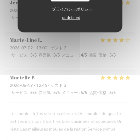
Jérôme
P
プライバシーポリシー
2026-07-03
- 12:00 - ゲスト 2
undefined
サービス
:
5
/5
雰囲気
:
4
/5
メニュー
:
4
/5
品質-価格
:
4
/5
Marie-Line
L
2026-07-02
- 13:00 - ゲスト 2
サービス
:
5
/5
雰囲気
:
3
/5
メニュー
:
4
/5
品質-価格
:
5
/5
Murielle
P
2026-06-19
- 12:45 - ゲスト 3
サービス
:
5
/5
雰囲気
:
5
/5
メニュー
:
5
/5
品質-価格
:
5
/5
Les moules frites sont excellentes Des moules de qualité
petites mais pas trop Très bien cuisinées et copieuses Un
régal Les meilleures moules de la région Service sympa